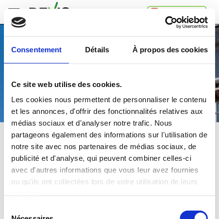
Accueil
Consentement
Détails
À propos des cookies
Comment
ça
marche
Ce site web utilise des cookies.
A
propos
Les cookies nous permettent de personnaliser le contenu
de
et les annonces, d'offrir des fonctionnalités relatives aux
Devis.ch
médias sociaux et d'analyser notre trafic. Nous
SA
Contact
partageons également des informations sur l'utilisation de
RAVALEMENT DE FAÇADE
notre site avec nos partenaires de médias sociaux, de
Espace
publicité et d'analyse, qui peuvent combiner celles-ci
entreprises
Comparez
gratuitement
jusqu'à 4 devis
avec d'autres informations que vous leur avez fournies
Mentions
et choisissez la
meilleure
offre
ou qu'ils ont collectées lors de votre utilisation de leurs
légales
Confidentialité
services.
Dans quelle région souhaitez-vous faire vos travaux?
Sélection
Nécessaires