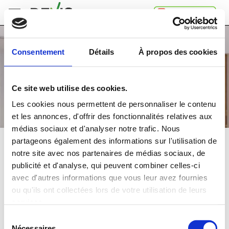
Accueil
Consentement
Détails
À propos des cookies
Comment
ça
marche
Ce site web utilise des cookies.
A
propos
Les cookies nous permettent de personnaliser le contenu
de
et les annonces, d'offrir des fonctionnalités relatives aux
Devis.ch
médias sociaux et d'analyser notre trafic. Nous
SA
Contact
partageons également des informations sur l'utilisation de
HAMMAM, JACUZZI, SAUNA
notre site avec nos partenaires de médias sociaux, de
Espace
publicité et d'analyse, qui peuvent combiner celles-ci
entreprises
Comparez
gratuitement
jusqu'à 4 devis
avec d'autres informations que vous leur avez fournies
Mentions
et choisissez la
meilleure
offre
ou qu'ils ont collectées lors de votre utilisation de leurs
légales
Confidentialité
services.
Dans quelle région souhaitez-vous faire vos travaux?
Sélection
Nécessaires