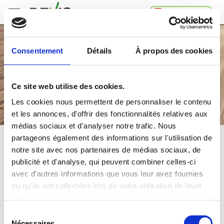
Accueil
Consentement
Détails
À propos des cookies
Comment
ça
marche
Ce site web utilise des cookies.
A
propos
Les cookies nous permettent de personnaliser le contenu
de
et les annonces, d'offrir des fonctionnalités relatives aux
Devis.ch
médias sociaux et d'analyser notre trafic. Nous
SA
Contact
partageons également des informations sur l'utilisation de
POSE DE PARQUET
notre site avec nos partenaires de médias sociaux, de
Espace
publicité et d'analyse, qui peuvent combiner celles-ci
entreprises
Comparez
gratuitement
jusqu'à 4 devis
avec d'autres informations que vous leur avez fournies
Mentions
et choisissez la
meilleure
offre
ou qu'ils ont collectées lors de votre utilisation de leurs
légales
Confidentialité
services.
Dans quelle région souhaitez-vous faire vos travaux?
Sélection
Nécessaires