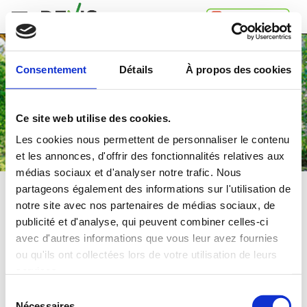
Accueil
Consentement
Détails
À propos des cookies
Comment
ça
marche
Ce site web utilise des cookies.
A
propos
Les cookies nous permettent de personnaliser le contenu
de
et les annonces, d'offrir des fonctionnalités relatives aux
Devis.ch
médias sociaux et d'analyser notre trafic. Nous
SA
Contact
partageons également des informations sur l'utilisation de
PERGOLA, TONNELLE
notre site avec nos partenaires de médias sociaux, de
Espace
publicité et d'analyse, qui peuvent combiner celles-ci
entreprises
Comparez
gratuitement
jusqu'à 4 devis
avec d'autres informations que vous leur avez fournies
Mentions
et choisissez la
meilleure
offre
ou qu'ils ont collectées lors de votre utilisation de leurs
légales
Confidentialité
services.
Dans quelle région souhaitez-vous faire vos travaux?
Sélection
Nécessaires