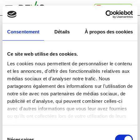
Gratuitement et sans engagement,
Accueil
Consentement
Détails
À propos des cookies
recevez
jusqu'à 4 devis !
Comment
ça
Dans quelle région souhaitez-vous faire ce nettoyage?
marche
Ce site web utilise des cookies.
A
propos
Les cookies nous permettent de personnaliser le contenu
de
Type de service
et les annonces, d'offrir des fonctionnalités relatives aux
Devis.ch
Nettoyage fin de chantier
médias sociaux et d'analyser notre trafic. Nous
SA
Contact
partageons également des informations sur l'utilisation de
Type d'habitation
notre site avec nos partenaires de médias sociaux, de
Espace
Villa
publicité et d'analyse, qui peuvent combiner celles-ci
entreprises
avec d'autres informations que vous leur avez fournies
Mentions
Description du nettoyage à effectuer
ou qu'ils ont collectées lors de votre utilisation de leurs
légales
Confidentialité
services.
Sélection
Nécessaires