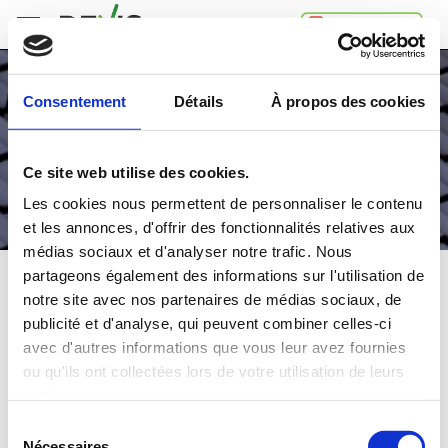
Accueil
Consentement
Détails
À propos des cookies
Comment
ça
marche
Ce site web utilise des cookies.
A
propos
Les cookies nous permettent de personnaliser le contenu
de
et les annonces, d'offrir des fonctionnalités relatives aux
Devis.ch
médias sociaux et d'analyser notre trafic. Nous
SA
Contact
partageons également des informations sur l'utilisation de
VELUX
notre site avec nos partenaires de médias sociaux, de
Espace
publicité et d'analyse, qui peuvent combiner celles-ci
entreprises
Comparez
gratuitement
jusqu'à 4 devis
avec d'autres informations que vous leur avez fournies
Mentions
et choisissez la
meilleure
offre
ou qu'ils ont collectées lors de votre utilisation de leurs
légales
Confidentialité
services.
Dans quelle région souhaitez-vous faire vos travaux?
Sélection
Nécessaires