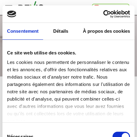
Accueil
Consentement
Détails
À propos des cookies
Comment
ça
marche
Ce site web utilise des cookies.
A
propos
Les cookies nous permettent de personnaliser le contenu
de
et les annonces, d'offrir des fonctionnalités relatives aux
Devis.ch
médias sociaux et d'analyser notre trafic. Nous
SA
Contact
partageons également des informations sur l'utilisation de
CHAUFFAGE À GAZ
notre site avec nos partenaires de médias sociaux, de
Espace
publicité et d'analyse, qui peuvent combiner celles-ci
entreprises
Comparez
gratuitement
jusqu'à 4 devis
avec d'autres informations que vous leur avez fournies
Mentions
et choisissez la
meilleure
offre
ou qu'ils ont collectées lors de votre utilisation de leurs
légales
Confidentialité
services.
Dans quelle région souhaitez-vous faire vos travaux?
Sélection
Nécessaires